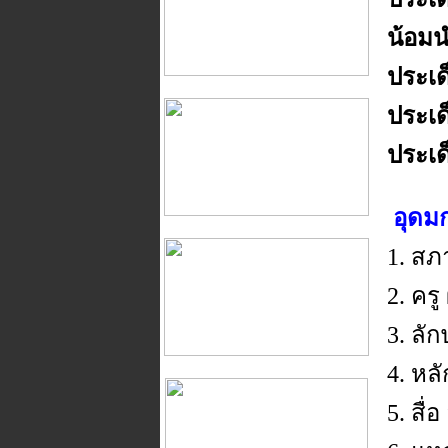
น้อม
ประเด
ประเด
ประเด
อุดม
1. สภ
2. คร
3. ล
4. หล
5. สื