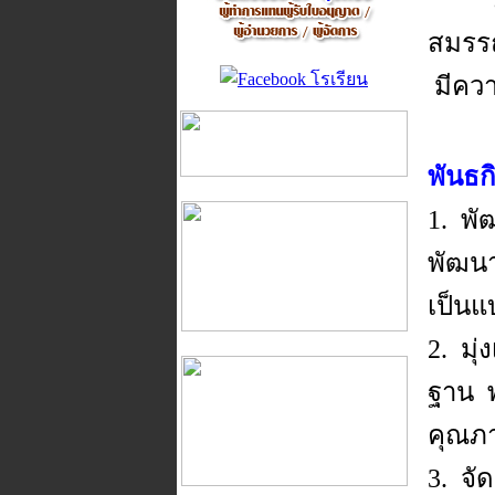
สมรรถ
มีคว
พันธก
1. พ
พัฒนา
เป็นแ
2. มุ
ฐาน พ
คุณภาพ
3. จ