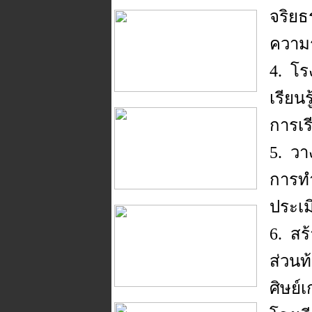
จริยธ
ความร
4. โร
เรียน
การเร
5. ว
การท
ประเม
6. สร
ส่วนท
ศิษย์