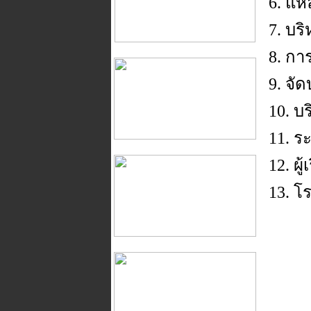
6. แห
7. บร
8. การ
9. จั
10. บ
11. ร
12. ผ
13. โ